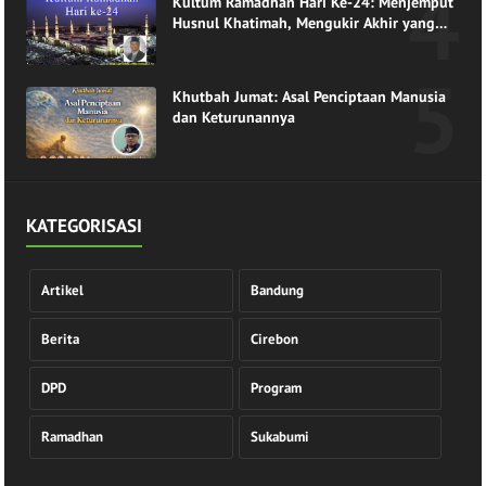
Kultum Ramadhan Hari Ke-24: Menjemput
Husnul Khatimah, Mengukir Akhir yang
Indah di Pangkuan Ramadhan
Khutbah Jumat: Asal Penciptaan Manusia
dan Keturunannya
KATEGORISASI
Artikel
Bandung
Berita
Cirebon
DPD
Program
Ramadhan
Sukabumi