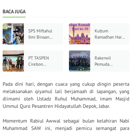
BACA JUGA
SPS Miftahul
Kultum
Ilmi Binaan
Ramadhan Hari
Yayasan Cahaya
Ke-30:
Pejuang
Perpisahan yang
Peradaban
Mengharukan,
PT TASPEN
Rakerwil
Lepas 30 Siswa
Menitipkan
Cirebon
Pemuda
Angkatan ke-16
Rindu di
Gandeng BMH,
Hidayatullah
Gerbang
Salurkan
Jabar 2026
Keberangkatan
Bantuan
Usung Tema
Pada dini hari, dengan cuaca yang cukup dingin peserta
Sembako
Pemuda
melaksanakan qiyamul lail berjamaah di lapangan, yang
kepada Santri
Menggerakkan
diimami oleh Ustadz Ruhul Muhammad, imam Masjid
Binaan
Bangsa
Ummul Quro Pesantren Hidayatullah Depok, Jabar.
Momentum Rabiul Awwal sebagai bulan kelahiran Nabi
Muhammad SAW ini, menjadi pemicu semangat para