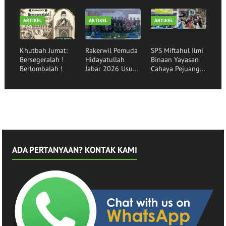
Mewujudkan
Hidayatullah
kepada Santri
Generasi Qurani
Garut
Binaan
ARTIKEL
ARTIKEL
ARTIKEL
Khutbah Jumat:
Rakerwil Pemuda
SPS Miftahul Ilmi
Bersegeralah !
Hidayatullah
Binaan Yayasan
Berlombalah !
Jabar 2026 Usung
Cahaya Pejuang
Tema Pemuda
Peradaban Lepas
Menggerakkan
30 Siswa
Bangsa
Angkatan ke-16
ADA PERTANYAAN? KONTAK KAMI