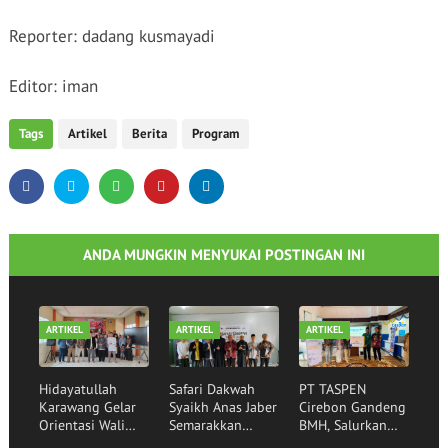
Reporter: dadang kusmayadi
Editor: iman
Tags
Artikel
Berita
Program
ANDA MUNGKIN MENYUKAI POSTINGAN INI
ARTIKEL
ARTIKEL
ARTIKEL
Hidayatullah
Safari Dakwah
PT TASPEN
Karawang Gelar
Syaikh Anas Jaber
Cirebon Gandeng
Orientasi Wali
Semarakkan
BMH, Salurkan
Santri,
Rumah Qur'an
Bantuan Sembako