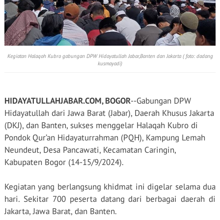
Kegiatan Halaqoh Kubro gabungan DPW Hidayatullah Jabar,Banten dan Jakarta ( foto: dadang
kusmayadi)
HIDAYATULLAHJABAR.COM, BOGOR
--Gabungan DPW
Hidayatullah dari Jawa Barat (Jabar), Daerah Khusus Jakarta
(DKJ), dan Banten, sukses menggelar Halaqah Kubro di
Pondok Qur’an Hidayaturrahman (PQH), Kampung Lemah
Neundeut, Desa Pancawati, Kecamatan Caringin,
Kabupaten Bogor (14-15/9/2024).
Kegiatan yang berlangsung khidmat ini digelar selama dua
hari. Sekitar 700 peserta datang dari berbagai daerah di
Jakarta, Jawa Barat, dan Banten.