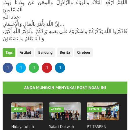
اللَّهُمَّ ارْفَعِ الْبَلاَءَ وَالْوَبَاءَ وَالزَّلاَزِلَ وَالْمِحَنَ عَنْ بِلادِنَا وَبِلادِ
الْمُسْلِمِينَ
عِبَادَ اللّٰهِ،
اِنَّ اللّٰهَ يَأْمُرُ بِالْعَدْلِ وَالْإِحْسَانِ…
فَاذْكُرُوا اللّٰهَ يَذْكُرْكُمْ وَاشْكُرُوْهُ عَلٰى نِعَمِهِ يَزِدْكُمْ، وَلَذِكْرُ اللّٰهِ أَكْبَرُ،
وَاللّٰهُ يَعْلَمُ مَا تَصْنَعُوْنَ.
Tags
Artikel
Bandung
Berita
Cirebon
ANDA MUNGKIN MENYUKAI POSTINGAN INI
ARTIKEL
ARTIKEL
ARTIKEL
Hidayatullah
Safari Dakwah
PT TASPEN