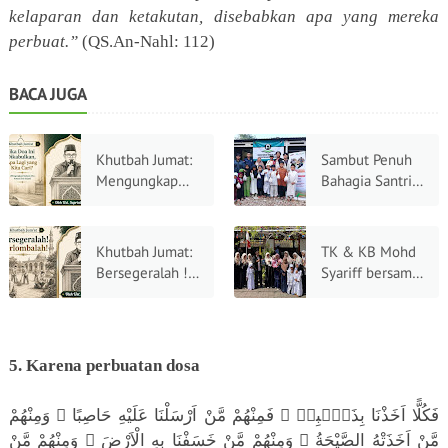
kelaparan dan ketakutan, disebabkan apa yang mereka
perbuat.”
(QS.An-Nahl: 112)
BACA JUGA
Khutbah Jumat:
Sambut Penuh
Mengungkap
Bahagia Santri
Rahasia Doa
Rumah Quran
Antara Dua
Thoriqu Janah
Sujud
Saat Menerima
Khutbah Jumat:
TK & KB Mohd
Daging Qurban
Bersegeralah !
Syariff bersama
Berlombalah !
BMH Cirebon
Gelar Acara
Indonesia
Bercerita
5. Karena perbuatan dosa
فَكُلًّا اَخَذْنَا بِذَنْۢبِهٖ ۚ فَمِنْهُمْ مَّنْ اَرْسَلْنَا عَلَيْهِ حَاصِبًا ۚ وَمِنْهُمْ
مَّنْ اَخَذَتْهُ الصَّيْحَةُ ۚ وَمِنْهُمْ مَّنْ خَسَفْنَا بِهِ الْاَرْضَ ۚ وَمِنْهُمْ مَّنْ