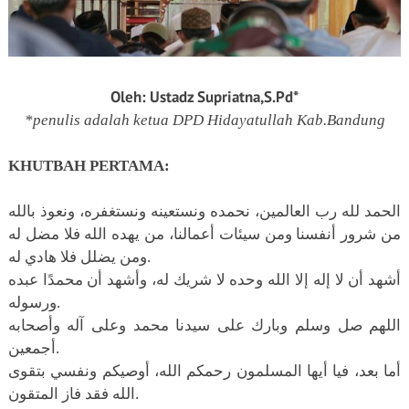
Oleh: Ustadz Supriatna,S.Pd*
*penulis adalah ketua DPD Hidayatullah Kab.Bandung
KHUTBAH PERTAMA:
الحمد لله رب العالمين، نحمده ونستعينه ونستغفره، ونعوذ بالله
من شرور أنفسنا ومن سيئات أعمالنا، من يهده الله فلا مضل له
ومن يضلل فلا هادي له.
أشهد أن لا إله إلا الله وحده لا شريك له، وأشهد أن محمدًا عبده
ورسوله.
اللهم صل وسلم وبارك على سيدنا محمد وعلى آله وأصحابه
أجمعين.
أما بعد، فيا أيها المسلمون رحمكم الله، أوصيكم ونفسي بتقوى
الله فقد فاز المتقون.