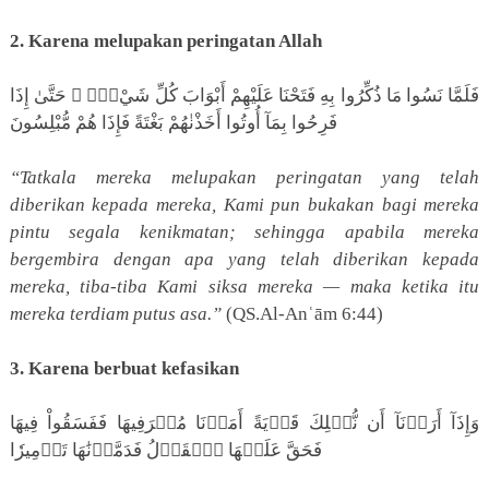
2. Karena melupakan peringatan Allah
فَلَمَّا نَسُوا مَا ذُكِّرُوا بِهِ فَتَحْنَا عَلَيْهِمْ أَبْوَابَ كُلِّ شَيْءٍۢ ۖ حَتَّىٰ إِذَا
فَرِحُوا بِمَآ أُوتُوا أَخَذْنٰهُمْ بَغْتَةً فَإِذَا هُمْ مُّبْلِسُونَ
“Tatkala mereka melupakan peringatan yang telah
diberikan kepada mereka, Kami pun bukakan bagi mereka
pintu segala kenikmatan; sehingga apabila mereka
bergembira dengan apa yang telah diberikan kepada
mereka, tiba-tiba Kami siksa mereka — maka ketika itu
mereka terdiam putus asa.”
(QS.Al-Anʿām 6:44)
3. Karena berbuat kefasikan
وَإِذَآ أَرَدۡنَآ أَن نُّهۡلِكَ قَرۡيَةً أَمَرۡنَا مُتۡرَفِيهَا فَفَسَقُواْ فِيهَا
فَحَقَّ عَلَيۡهَا ٱلۡقَوۡلُ فَدَمَّرۡنَٰهَا تَدۡمِيرٗا