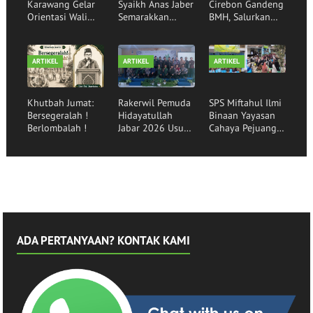
Karawang Gelar
Syaikh Anas Jaber
Cirebon Gandeng
Orientasi Wali
Semarakkan
BMH, Salurkan
Santri,
Rumah Qur'an
Bantuan Sembako
Mewujudkan
Hidayatullah
kepada Santri
Generasi Qurani
Garut
Binaan
ARTIKEL
ARTIKEL
ARTIKEL
Khutbah Jumat:
Rakerwil Pemuda
SPS Miftahul Ilmi
Bersegeralah !
Hidayatullah
Binaan Yayasan
Berlombalah !
Jabar 2026 Usung
Cahaya Pejuang
Tema Pemuda
Peradaban Lepas
Menggerakkan
30 Siswa
Bangsa
Angkatan ke-16
ADA PERTANYAAN? KONTAK KAMI