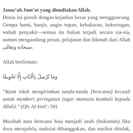
Jama’ah Jum’at yang dimuliakan Allah,
Dunia ini penuh dengan kejadian besar yang mengguncang.
Gempa bumi, banjir, angin topan, kebakaran, kekeringan,
wabah penyakit—semua itu bukan terjadi secara sia-sia,
namun mengandung pesan, pelajaran dan hikmah dari Allah
سبحانه وتعالى.
Allah berfirman:
وَمَا نُرْسِلُ بِالْآيَاتِ إِلَّا تَخْوِيفًا
“Kami tidak mengirimkan tanda-tanda (bencana) kecuali
untuk memberi peringatan (agar manusia kembali kepada
Allah).”
(QS. Al-Isrā’: 59)
Musibah atau bencana bisa menjadi azab (hukuman) Jika
dosa merajalela, maksiat dibanggakan, dan nasihat ditolak,