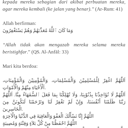
kepada mereka sebagian dari akibat perbuatan mereka,
agar mereka kembali (ke jalan yang benar).”
(Ar-Rum: 41)
Allah berfirman:
وَمَا كَانَ ٱللَّهُ مُعَذِّبَهُمْ وَهُمْ يَسْتَغْفِرُونَ
“Allah tidak akan mengazab mereka selama mereka
beristighfar
.” (QS. Al-Anfāl: 33)
Mari kita berdoa:
اَللّٰهُمَّ اغْفِرْ لِلْمُسْلِمِيْنَ وَالْمُسْلِمَاتِ، وَالْمُؤْمِنِيْنَ وَالْمُؤْمِنَاتِ،
اَلْأَحْيَاءِ مِنْهُمْ وَالْأَمْوَاتِ.
اَللّٰهُمَّ لَا تُؤَاخِذْنَا بِذُنُوْبِنَا، وَلَا تُهْلِكْنَا بِمَا فَعَلَ ٱلسُّفَهَاءُ مِنَّا. اَللّٰهُمَّ
رَبَّنَا ظَلَمْنَا أَنْفُسَنَا، وَإِنْ لَمْ تَغْفِرْ لَنَا وَتَرْحَمْنَا لَنَكُونَنَّ مِنَ
الْخَاسِرِينَ.
اللَّهُمَّ إِنَّا نَسْأَلُكَ الْعَفْوَ وَالْعَافِيَةَ فِي الدُّنْيَا وَالْآخِرَةِ
اللَّهُمَّ احْفَظْنَا مِنْ كُلِّ بَلاَءٍ وَفِتْنَةٍ وَمُصِيبَةٍ