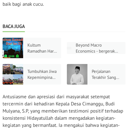
baik bagi anak cucu.
BACA JUGA
Kultum
Beyond Macro
Ramadhan Hari
Economics - bergerak
ke-26: Kekuatan
dari Mafsadah menuju
Doa, Mengetuk
Maslahah: Menemukan
Pintu Langit di
Kembali Tauhid dan
Tumbuhkan Jiwa
Perjalanan
Sepertiga
Akhlak sebagai
Kepemimpinan
Terakhir Sang
Malam Terakhir
Fundamental Sejati
Santri, Ma'had
Murabbi
Ekonomi Indonesia
Ar-Rohmah
Bogor Gelar
Antusiasme dan apresiasi dari masyarakat setempat
Super Camp
tercermin dari kehadiran Kepala Desa Cimanggu, Budi
Mulyana, S.P, yang memberikan testimoni positif terhadap
konsistensi Hidayatullah dalam mengadakan kegiatan-
kegiatan yang bermanfaat. Ia mengakui bahwa kegiatan-