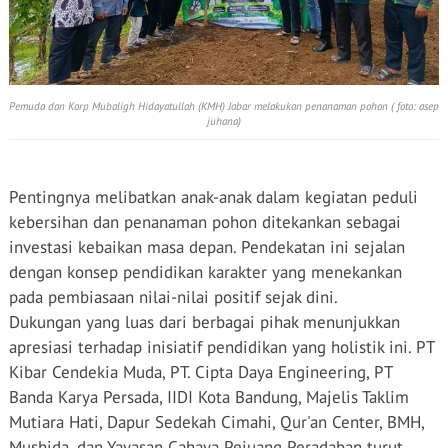
Pemuda dan Korp Mubaligh Hidayatullah (KMH) Jabar melakukan penanaman pohon ( foto: asep
juhana)
Pentingnya melibatkan anak-anak dalam kegiatan peduli
kebersihan dan penanaman pohon ditekankan sebagai
investasi kebaikan masa depan. Pendekatan ini sejalan
dengan konsep pendidikan karakter yang menekankan
pada pembiasaan nilai-nilai positif sejak dini.
Dukungan yang luas dari berbagai pihak menunjukkan
apresiasi terhadap inisiatif pendidikan yang holistik ini. PT
Kibar Cendekia Muda, PT. Cipta Daya Engineering, PT
Banda Karya Persada, IIDI Kota Bandung, Majelis Taklim
Mutiara Hati, Dapur Sedekah Cimahi, Qur'an Center, BMH,
Mushida, dan Yayasan Cahaya Pejuang Peradaban turut