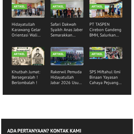
ARTIKEL
ARTIKEL
ARTIKEL
Hidayatullah
Safari Dakwah
PT TASPEN
Karawang Gelar
Syaikh Anas Jaber
Cirebon Gandeng
Orientasi Wali
Semarakkan
BMH, Salurkan
Santri,
Rumah Qur'an
Bantuan Sembako
Mewujudkan
Hidayatullah
kepada Santri
Generasi Qurani
Garut
Binaan
ARTIKEL
ARTIKEL
ARTIKEL
Khutbah Jumat:
Rakerwil Pemuda
SPS Miftahul Ilmi
Bersegeralah !
Hidayatullah
Binaan Yayasan
Berlombalah !
Jabar 2026 Usung
Cahaya Pejuang
Tema Pemuda
Peradaban Lepas
Menggerakkan
30 Siswa
Bangsa
Angkatan ke-16
ADA PERTANYAAN? KONTAK KAMI