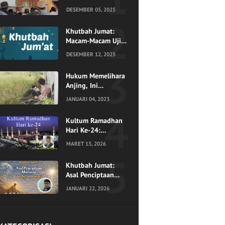
Datangnya Bencana
DESEMBER 05, 2025
Khutbah Jumat:
Macam-Macam Ujian
Menurut Al-Quran
DESEMBER 12, 2025
Hukum Memelihara
Anjing, Ini
Penjelasan Ulama
JANUARI 04, 2023
Kultum Ramadhan
Hari Ke-24:
Menjemput Husnul
MARET 13, 2026
Khatimah, Mengukir
Akhir yang Indah di
Khutbah Jumat:
Pangkuan
Asal Penciptaan
Ramadhan
Manusia dan
JANUARI 22, 2026
Keturunannya