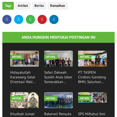
Tags
Artikel
Berita
Ramadhan
ANDA MUNGKIN MENYUKAI POSTINGAN INI
ARTIKEL
ARTIKEL
ARTIKEL
Hidayatullah
Safari Dakwah
PT TASPEN
Karawang Gelar
Syaikh Anas Jaber
Cirebon Gandeng
Orientasi Wali
Semarakkan
BMH, Salurkan
Santri,
Rumah Qur'an
Bantuan Sembako
Mewujudkan
Hidayatullah
kepada Santri
Generasi Qurani
Garut
Binaan
ARTIKEL
ARTIKEL
ARTIKEL
Khutbah Jumat:
Rakerwil Pemuda
SPS Miftahul Ilmi