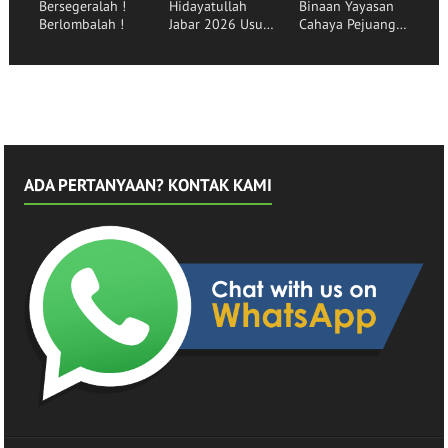
Bersegeralah !
Hidayatullah
Binaan Yayasan
Berlombalah !
Jabar 2026 Usung
Cahaya Pejuang
Tema Pemuda
Peradaban Lepas
Menggerakkan
30 Siswa
Bangsa
Angkatan ke-16
ADA PERTANYAAN? KONTAK KAMI