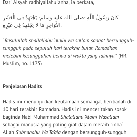
Dari Aisyah radhiyallahu ‘anha, ia berkata,
كَانَ رَسُولُ اللَّهِ -صلى الله عليه وسلم- يَجْتَهِدُ فِى الْعَشْرِ
الأَوَاخِرِ مَا لاَ يَجْتَهِدُ فِى غَيْرِهِ.
“
Rasulullah shallallahu ‘alaihi wa sallam sangat bersungguh-
sungguh pada sepuluh hari terakhir bulan Ramadhan
melebihi kesungguhan beliau di waktu yang lainnya
.” (HR.
Muslim, no. 1175)
Penjelasan Hadits
Hadis ini menunjukkan keutamaan semangat beribadah di
10 hari terakhir Ramadan. Hadis ini menceritakan sosok
baginda Nabi Muhammad
Shalallahu ‘Alaihi Wasallam
sebagai manusia yang paling giat dalam meraih ridha`
Allah
Subhanahu Wa Ta’ala
dengan bersungguh-sungguh