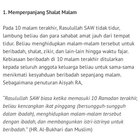
Pangkuan
Merawat
Bantuan
Ramadhan
Keistiqamahan
Sembako
1. Memperpanjang Shalat Malam
Saat Ramadhan
kepada Santri
Berpamitan
Binaan
Pada 10 malam terakhir, Rasulullah SAW tidak tidur,
lambung beliau dan para sahabat amat jauh dari tempat
tidur. Beliau menghidupkan malam-malam tersebut untuk
beribadah, shalat, zikir, dan lain-lain hingga waktu fajar.
Kebiasaan beribadah di 10 malam terakhir ditularkan
kepada seluruh anggota keluarga beliau untuk sama-sama
menikmati kesyahduan beribadah sepanjang malam.
Sebagaimana penuturan Aisyah RA,
“Rasulullah SAW biasa ketika memasuki 10 Ramadan terakhir,
beliau kencangkan ikat pinggang (bersungguh-sungguh
dalam ibadah), menghidupkan malam-malam tersebut
dengan ibadah, dan membangunkan istri-istrinya untuk
beribadah.”
(HR. Al-Bukhari dan Muslim)