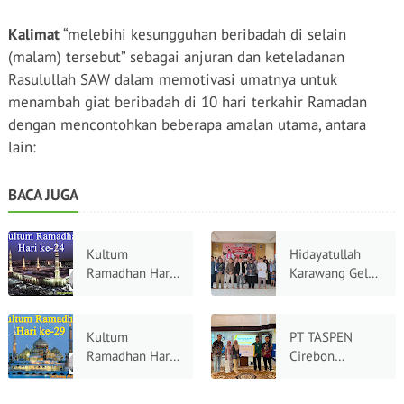
Kalimat
“melebihi kesungguhan beribadah di selain
(malam) tersebut” sebagai anjuran dan keteladanan
Rasulullah SAW dalam memotivasi umatnya untuk
menambah giat beribadah di 10 hari terkahir Ramadan
dengan mencontohkan beberapa amalan utama, antara
lain:
BACA JUGA
Kultum
Hidayatullah
Ramadhan Hari
Karawang Gelar
Ke-24:
Orientasi Wali
Menjemput
Santri,
Husnul
Mewujudkan
Kultum
PT TASPEN
Khatimah,
Generasi Qurani
Ramadhan Hari
Cirebon
Mengukir Akhir
ke-29: Menjaga
Gandeng BMH,
yang Indah di
Cahaya,
Salurkan