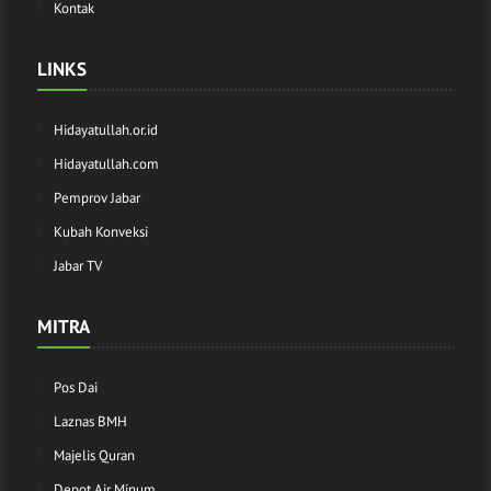
Kontak
LINKS
Hidayatullah.or.id
Hidayatullah.com
Pemprov Jabar
Kubah Konveksi
Jabar TV
MITRA
Pos Dai
Laznas BMH
Majelis Quran
Depot Air Minum