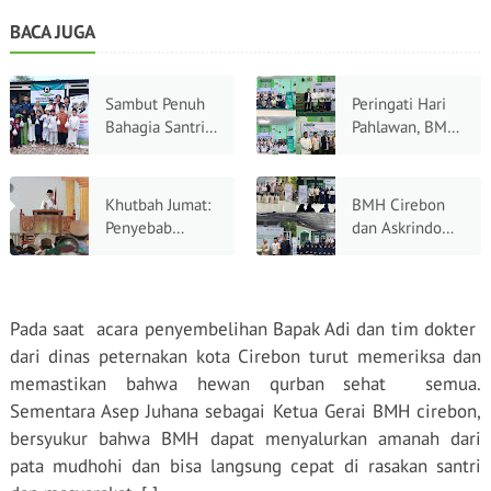
BACA JUGA
Sambut Penuh
Peringati Hari
Bahagia Santri
Pahlawan, BMH
Rumah Quran
dan Pesantren
Thoriqu Janah
Hidayatullah
Saat Menerima
Cirebon Gelar
Khutbah Jumat:
BMH Cirebon
Daging Qurban
Doa dan
Penyebab
dan Askrindo
Lauching
Datangnya
Syariah
Komunitas Agen
Bencana
Kolaborasi
Kebaikan
Salurkan
Logistik dan
Pada saat
acara penyembelihan Bapak Adi dan tim dokter
Santunan Untuk
dari dinas peternakan kota Cirebon turut memeriksa dan
Santri
memastikan bahwa hewan qurban sehat
semua.
Sementara Asep Juhana sebagai Ketua Gerai BMH cirebon,
bersyukur bahwa BMH dapat menyalurkan amanah dari
pata mudhohi dan bisa langsung cepat di rasakan santri