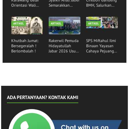
Orientasi Wali
Semarakkan
BMH, Salurkan
Santri,
Rumah Qur'an
Bantuan Sembako
Mewujudkan
Hidayatullah
kepada Santri
Generasi Qurani
Garut
Binaan
ARTIKEL
ARTIKEL
ARTIKEL
Khutbah Jumat:
Rakerwil Pemuda
SPS Miftahul Ilmi
Bersegeralah !
Hidayatullah
Binaan Yayasan
Berlombalah !
Jabar 2026 Usung
Cahaya Pejuang
Tema Pemuda
Peradaban Lepas
Menggerakkan
30 Siswa
Bangsa
Angkatan ke-16
ADA PERTANYAAN? KONTAK KAMI