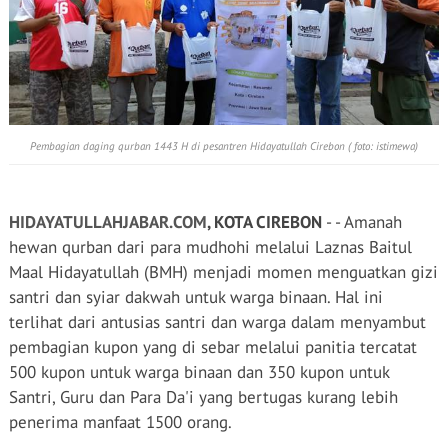
Pembagian daging qurban 1443 H di pesantren Hidayatullah Cirebon ( foto: istimewa)
HIDAYATULLAHJABAR.COM
, KOTA CIREBON
- - Amanah
hewan qurban dari para mudhohi melalui Laznas Baitul
Maal Hidayatullah (BMH) menjadi momen menguatkan gizi
santri dan syiar dakwah untuk warga binaan. Hal ini
terlihat dari antusias santri dan warga dalam menyambut
pembagian kupon yang di sebar melalui panitia tercatat
500 kupon untuk warga binaan dan 350 kupon untuk
Santri, Guru dan Para Da'i yang bertugas kurang lebih
penerima manfaat 1500 orang.