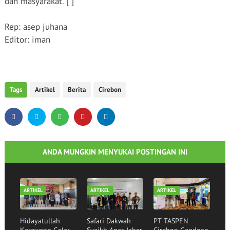
dan masyarakat. [ ]
Rep: asep juhana
Editor: iman
Tags
Artikel
Berita
Cirebon
ANDA MUNGKIN MENYUKAI POSTINGAN INI
ARTIKEL
ARTIKEL
ARTIKEL
Hidayatullah
Safari Dakwah
PT TASPEN
Karawang Gelar
Syaikh Anas Jaber
Cirebon Gandeng