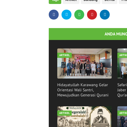
ANDA MUNG
ARTIKEL
ARTIK
Hidayatullah Karawang Gelar
Safar
Orientasi Wali Santri,
Jabe
Mewujudkan Generasi Qurani
Qur'a
ARTIKEL
ARTIK