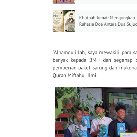
Menanam Kerinduan pada
Kepulangan yang Abadi
Khutbah Jumat: Mengungkap
Rahasia Doa Antara Dua Suju
"Alhamdulillah, saya mewakili para 
banyak kepada BMH dan segenap d
pemberian paket sarung dan mukena
Quran Miftahul Ilmi.