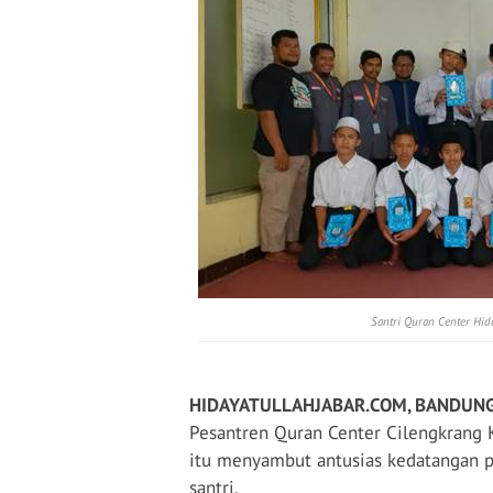
Santri Quran Center Hid
HIDAYATULLAHJABAR.COM, BANDUN
Pesantren Quran Center Cilengkrang 
itu menyambut antusias kedatangan 
santri.