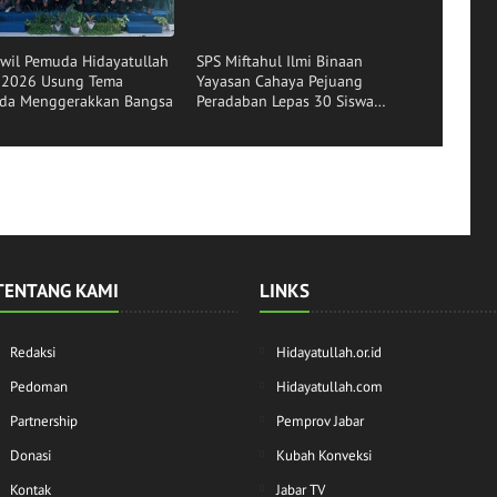
wil Pemuda Hidayatullah
SPS Miftahul Ilmi Binaan
r 2026 Usung Tema
Yayasan Cahaya Pejuang
da Menggerakkan Bangsa
Peradaban Lepas 30 Siswa
Angkatan ke-16
TENTANG KAMI
LINKS
Redaksi
Hidayatullah.or.id
Pedoman
Hidayatullah.com
Partnership
Pemprov Jabar
Donasi
Kubah Konveksi
Kontak
Jabar TV