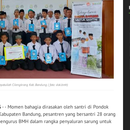
ayatullah Cilengkrang Kab. Bandung ( foto: dok.bmh)
G
- - Momen bahagia dirasakan oleh santri di Pondok
Kabupaten Bandung, pesantren yang bersantri 28 orang
pengurus BMH dalam rangka penyaluran sarung untuk