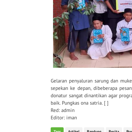
Gelaran penyaluran sarung dan muken
sepekan ke depan, dibeberapa pesa
donatur sangat dinantikan agar prog
baik. Pungkas ona satria. [ ]
Red: admin
Editor: iman
Tags
Artikel
Bandung
Berita
Pr