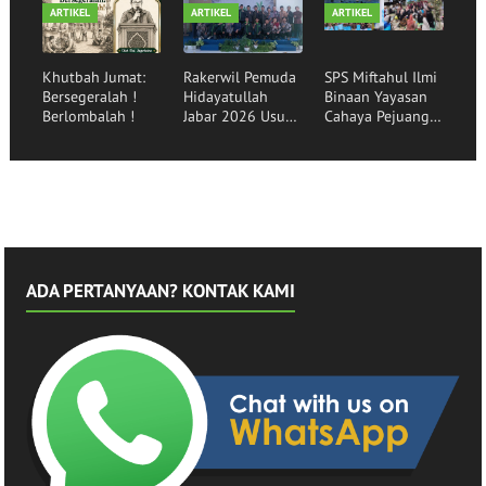
Generasi Qurani
Garut
Binaan
ARTIKEL
ARTIKEL
ARTIKEL
Khutbah Jumat:
Rakerwil Pemuda
SPS Miftahul Ilmi
Bersegeralah !
Hidayatullah
Binaan Yayasan
Berlombalah !
Jabar 2026 Usung
Cahaya Pejuang
Tema Pemuda
Peradaban Lepas
Menggerakkan
30 Siswa
Bangsa
Angkatan ke-16
ADA PERTANYAAN? KONTAK KAMI