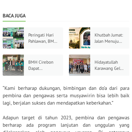
BACA JUGA
Peringati Hari
Khutbah Jumat:
Pahlawan, BMH
Jalan Menuju
dan Pesantren
Ampunan Allah
Hidayatullah
Cirebon Gelar
BMH Cirebon
Hidayatullah
Doa dan
Dapat
Karawang Gelar
Lauching
Kunjungan
Orientasi Wali
Komunitas Agen
Observasi
Santri,
Kebaikan
Mahasiswa UIN
Mewujudkan
“Kami berharap dukungan, bimbingan dan do’a dari para
Siber Syekh
Generasi Qurani
pembina dan pengawas serta musyawirin bisa lebih baik
Nurjati: Perkuat
lagi, berjalan sukses dan mendapatkan keberkahan.”
Literasi Zakat
dan Ekonomi
Adapun target di tahun 2023, pembina dan pengawas
Syariah
berharap ada program lanjutan dan unggulan yang