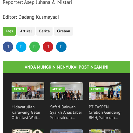
Reporter: Asep Juhana & Mistari
Editor: Dadang Kusmayadi
Tags
Artikel
Berita
Cirebon
ANDA MUNGKIN MENYUKAI POSTINGAN INI
ARTIKEL
ARTIKEL
ARTIKEL
Hidayatullah
Safari Dakwah
PT TASPEN
Karawang Gelar
Syaikh Anas Jaber
Cirebon Gandeng
Orientasi Wali
Semarakkan
BMH, Salurkan
Santri,
Rumah Qur'an
Bantuan Sembako
Mewujudkan
Hidayatullah
kepada Santri