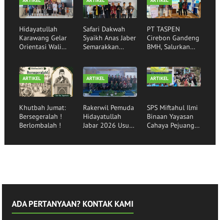
ARTIKEL
ARTIKEL
ARTIKEL
Hidayatullah
Safari Dakwah
PT TASPEN
Karawang Gelar
Syaikh Anas Jaber
Cirebon Gandeng
Orientasi Wali
Semarakkan
BMH, Salurkan
Santri,
Rumah Qur'an
Bantuan Sembako
Mewujudkan
Hidayatullah
kepada Santri
Generasi Qurani
Garut
Binaan
ARTIKEL
ARTIKEL
ARTIKEL
Khutbah Jumat:
Rakerwil Pemuda
SPS Miftahul Ilmi
Bersegeralah !
Hidayatullah
Binaan Yayasan
Berlombalah !
Jabar 2026 Usung
Cahaya Pejuang
Tema Pemuda
Peradaban Lepas
Menggerakkan
30 Siswa
Bangsa
Angkatan ke-16
ADA PERTANYAAN? KONTAK KAMI