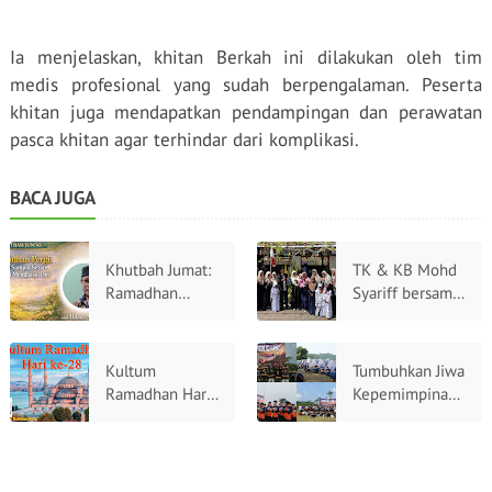
Ia menjelaskan, khitan Berkah ini dilakukan oleh tim
medis profesional yang sudah berpengalaman. Peserta
khitan juga mendapatkan pendampingan dan perawatan
pasca khitan agar terhindar dari komplikasi.
BACA JUGA
Khutbah Jumat:
TK & KB Mohd
Ramadhan
Syariff bersama
Pergi, Jangan
BMH Cirebon
Sampai Setan
Gelar Acara
Kembali
Indonesia
Kultum
Tumbuhkan Jiwa
Menguasai Diri
Bercerita
Ramadhan Hari
Kepemimpinan
ke-28: Kembali
Santri, Ma'had
ke Fitrah,
Ar-Rohmah
Mengukir
Bogor Gelar
Keindahan Batin
Super Camp