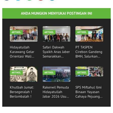
ANDA MUNGKIN MENYUKAI POSTINGAN INI
ARTIKEL
ARTIKEL
ARTIKEL
Hidayatullah
Safari Dakwah
PT TASPEN
Karawang Gelar
Syaikh Anas Jaber
Cirebon Gandeng
Orientasi Wali
Semarakkan
BMH, Salurkan
Santri,
Rumah Qur'an
Bantuan Sembako
Mewujudkan
Hidayatullah
kepada Santri
Generasi Qurani
Garut
Binaan
ARTIKEL
ARTIKEL
ARTIKEL
Khutbah Jumat:
Rakerwil Pemuda
SPS Miftahul Ilmi
Bersegeralah !
Hidayatullah
Binaan Yayasan
Berlombalah !
Jabar 2026 Usung
Cahaya Pejuang
Tema Pemuda
Peradaban Lepas
Menggerakkan
30 Siswa
Bangsa
Angkatan ke-16