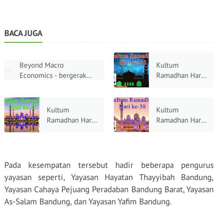
BACA JUGA
Beyond Macro
Kultum
Economics - bergerak
Ramadhan Hari
dari Mafsadah menuju
ke-26: Kekuatan
Maslahah: Menemukan
Doa, Mengetuk
Kembali Tauhid dan
Pintu Langit di
Kultum
Kultum
Akhlak sebagai
Sepertiga
Ramadhan Hari
Ramadhan Hari
Fundamental Sejati
Malam Terakhir
ke-27: Merindu
Ke-30:
Ekonomi Indonesia
Surga Menjauhi
Perpisahan yang
Neraka,
Mengharukan,
Menanam
Menitipkan
Pada kesempatan tersebut hadir beberapa pengurus
Kerinduan pada
Rindu di
yayasan seperti, Yayasan Hayatan Thayyibah Bandung,
Kepulangan
Gerbang
Yayasan Cahaya Pejuang Peradaban Bandung Barat, Yayasan
yang Abadi
Keberangkatan
As-Salam Bandung, dan Yayasan Yafim Bandung.