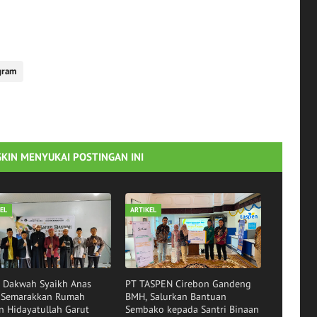
gram
KIN MENYUKAI POSTINGAN INI
EL
ARTIKEL
i Dakwah Syaikh Anas
PT TASPEN Cirebon Gandeng
r Semarakkan Rumah
BMH, Salurkan Bantuan
n Hidayatullah Garut
Sembako kepada Santri Binaan