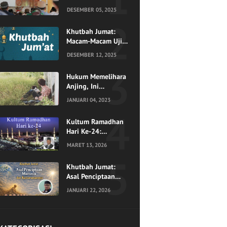
Datangnya Bencana
DESEMBER 05, 2025
Khutbah Jumat:
Macam-Macam Ujian
Menurut Al-Quran
DESEMBER 12, 2025
Hukum Memelihara
Anjing, Ini
Penjelasan Ulama
JANUARI 04, 2023
Kultum Ramadhan
Hari Ke-24:
Menjemput Husnul
MARET 13, 2026
Khatimah, Mengukir
Akhir yang Indah di
Khutbah Jumat:
Pangkuan
Asal Penciptaan
Ramadhan
Manusia dan
JANUARI 22, 2026
Keturunannya