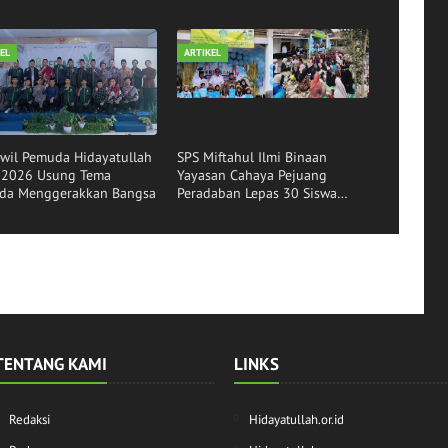
EL
ARTIKEL
wil Pemuda Hidayatullah
SPS Miftahul Ilmi Binaan
r 2026 Usung Tema
Yayasan Cahaya Pejuang
da Menggerakkan Bangsa
Peradaban Lepas 30 Siswa
Angkatan ke-16
TENTANG KAMI
LINKS
Redaksi
Hidayatullah.or.id