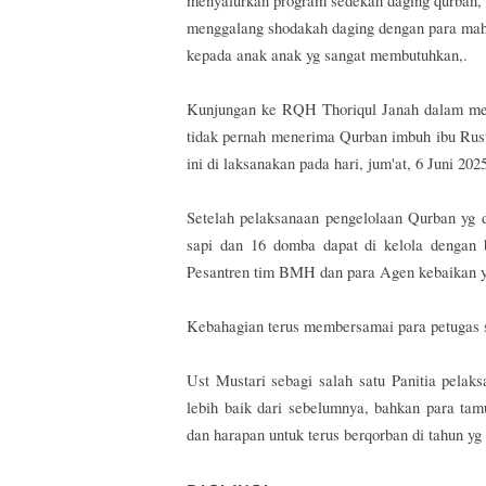
menyalurkan program sedekah daging qurban,
menggalang shodakah daging dengan para maha
kepada anak anak yg sangat membutuhkan,.
Kunjungan ke RQH Thoriqul Janah dalam men
tidak pernah menerima Qurban imbuh ibu Rus
ini di laksanakan pada hari, jum'at, 6 Juni 202
Setelah pelaksanaan pengelolaan Qurban yg 
sapi dan 16 domba dapat di kelola dengan b
Pesantren tim BMH dan para Agen kebaikan y
Kebahagian terus membersamai para petugas sa
Ust Mustari sebagi salah satu Panitia pela
lebih baik dari sebelumnya, bahkan para t
dan harapan untuk terus berqorban di tahun y