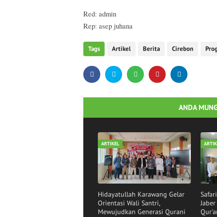
Red: admin
Rep: asep juhana
Tags
Artikel
Berita
Cirebon
Pro
ANDA MUNG
ARTIKEL
ARTIK
Hidayatullah Karawang Gelar
Safar
Orientasi Wali Santri,
Jabe
Mewujudkan Generasi Qurani
Qur'a