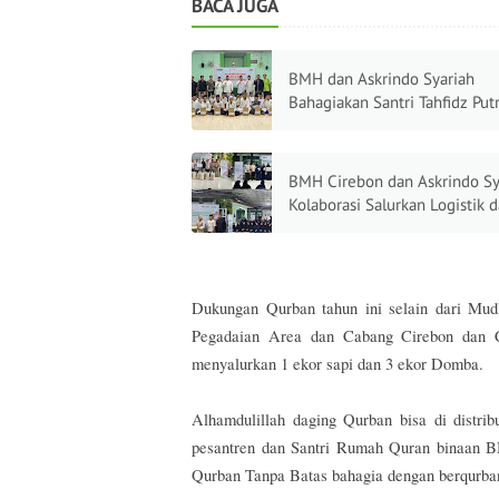
BACA JUGA
BMH dan Askrindo Syariah
Bahagiakan Santri Tahfidz Putra
Aqshol Madinah
BMH Cirebon dan Askrindo Sy
Kolaborasi Salurkan Logistik 
Santunan Untuk Santri
Dukungan Qurban tahun ini selain dari Mu
Pegadaian Area dan Cabang Cirebon dan 
menyalurkan 1 ekor sapi dan 3 ekor Domba.
Alhamdulillah daging Qurban bisa di distri
pesantren dan Santri Rumah Quran binaan B
Qurban Tanpa Batas bahagia dengan berqurban