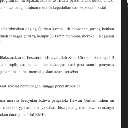
 program ini merupakan kolaborasi BMH pertama di Cirebon untuk
 siswa dengan tujuan melatih kepedulian dan kepekaan sosial
distribusikan daging Qurban karena
di tempat ini jarang bahkan
tinah sebagai guru yg hampir 23 tahun membina mereka.
Kegiatan
5
dilaksanakan di Pesantren Hidayatullah Kota Cirebon. Sebanyak 3
aik rapih, dan lancar, atas dukungan dari para santri, pengurus
g bersama sama mensukseskan acara tersebut.
at selesai pemotongan, hingga pendistribusiaa.
ksana merasa bersyukur bahwa pengelola Hewan Qurban Tahun ini
amu mudhohi yg hadir menyaksikan bisa pulang membawa semangat
g akan datang melalui BMH.