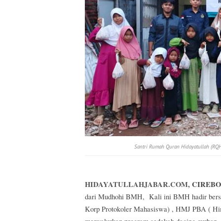
Santri Rumah Quran Hidayatullah (RQH)
HIDAYATULLAHJABAR.COM,
CIREB
dari Mudhohi BMH,
Kali ini BMH hadir ber
Korp Protokoler Mahasiswa) , HMJ PBA ( Hi