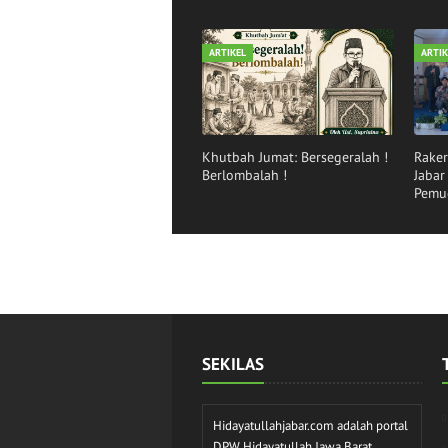
ARTIKEL
ARTIK
Khutbah Jumat: Bersegeralah !
Raker
Berlombalah !
Jaba
Pemu
SEKILAS
Hidayatullahjabar.com adalah portal
DPW Hidayatullah Jawa Barat