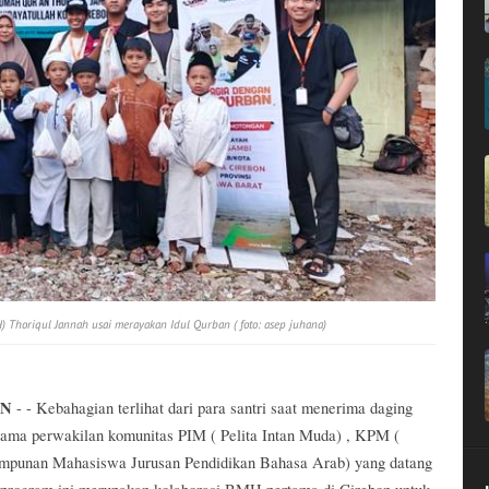
 Thoriqul Jannah usai merayakan Idul Qurban ( foto: asep juhana)
ON
- - Kebahagian terlihat dari para santri saat menerima daging
sama perwakilan komunitas PIM ( Pelita Intan Muda) , KPM (
mpunan Mahasiswa Jurusan Pendidikan Bahasa Arab) yang datang