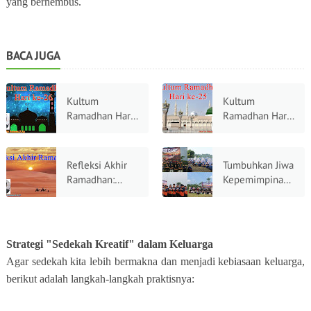
yang berhembus.
BACA JUGA
Kultum
Kultum
Ramadhan Hari
Ramadhan Hari
ke-26: Kekuatan
Ke-25: Zakat
Doa, Mengetuk
Fitrah,
Pintu Langit di
Membersihkan
Refleksi Akhir
Tumbuhkan Jiwa
Sepertiga
Harta,
Ramadhan:
Kepemimpinan
Malam Terakhir
Menyucikan
Mengetuk Pintu
Santri, Ma'had
Jiwa
Hati,
Ar-Rohmah
Menemukan
Bogor Gelar
Diri di Sisa
Super Camp
Strategi "Sedekah Kreatif" dalam Keluarga
Wangi
Agar sedekah kita lebih bermakna dan menjadi kebiasaan keluarga,
Ramadhan
berikut adalah langkah-langkah praktisnya: