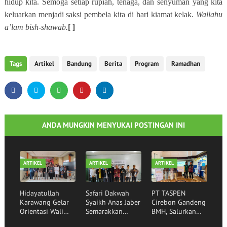
hidup kita. Semoga setiap rupiah, tenaga, dan senyuman yang kita
keluarkan menjadi saksi pembela kita di hari kiamat kelak.
Wallahu
a’lam bish-shawab.
[ ]
Tags
Artikel
Bandung
Berita
Program
Ramadhan
ANDA MUNGKIN MENYUKAI POSTINGAN INI
ARTIKEL
ARTIKEL
ARTIKEL
Hidayatullah
Safari Dakwah
PT TASPEN
Karawang Gelar
Syaikh Anas Jaber
Cirebon Gandeng
Orientasi Wali
Semarakkan
BMH, Salurkan
Santri,
Rumah Qur'an
Bantuan Sembako