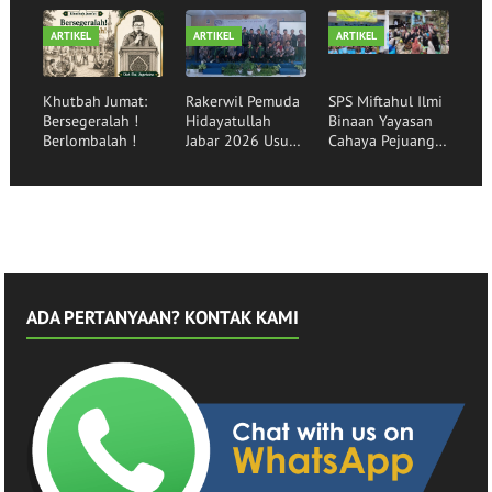
Mewujudkan
Hidayatullah
kepada Santri
Generasi Qurani
Garut
Binaan
ARTIKEL
ARTIKEL
ARTIKEL
Khutbah Jumat:
Rakerwil Pemuda
SPS Miftahul Ilmi
Bersegeralah !
Hidayatullah
Binaan Yayasan
Berlombalah !
Jabar 2026 Usung
Cahaya Pejuang
Tema Pemuda
Peradaban Lepas
Menggerakkan
30 Siswa
Bangsa
Angkatan ke-16
ADA PERTANYAAN? KONTAK KAMI