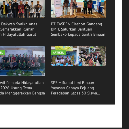
i Dakwah Syaikh Anas
PT TASPEN Cirebon Gandeng
r Semarakkan Rumah
BMH, Salurkan Bantuan
n Hidayatullah Garut
Sembako kepada Santri Binaan
EL
ARTIKEL
wil Pemuda Hidayatullah
SPS Miftahul Ilmi Binaan
r 2026 Usung Tema
Yayasan Cahaya Pejuang
da Menggerakkan Bangsa
Peradaban Lepas 30 Siswa
Angkatan ke-16