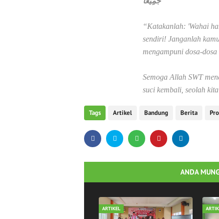
جَمِيعًا
“Katakanlah: 'Wahai h
sendiri! Janganlah kamu
mengampuni dosa-dosa 
Semoga Allah SWT meneri
suci kembali, seolah kit
Tags
Artikel
Bandung
Berita
Pr
ANDA MUNG
ARTIKEL
ARTIK