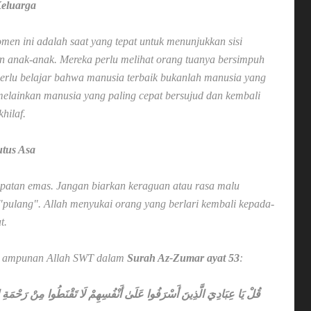
Keluarga
men ini adalah saat yang tepat untuk menunjukkan sisi
an anak-anak. Mereka perlu melihat orang tuanya bersimpuh
perlu belajar bahwa manusia terbaik bukanlah manusia yang
melainkan manusia yang paling cepat bersujud dan kembali
khilaf
.
tus Asa
patan emas. Jangan biarkan keraguan atau rasa malu
"pulang". Allah menyukai orang yang berlari kembali kepada-
t.
at ampunan Allah SWT dalam
Surah Az-Zumar ayat 53
:
ا عَلَىٰ أَنْفُسِهِمْ لَا تَقْنَطُوا مِنْ رَحْمَةِ اللَّهِ ۚ إِنَّ اللَّهَ يَغْفِرُ الذُّنُوبَ