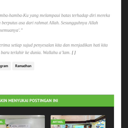
amba-hamba-Ku yang melampaui batas terhadap diri mereka
 berputus asa dari rahmat Allah. Sesungguhnya Allah
semuanya'.”
ma setiap sujud penyesalan kita dan menjadikan hati kita
a baru terlahir ke dunia.
Wallahu a’lam.
[ ]
ogram
Ramadhan
KIN MENYUKAI POSTINGAN INI
EL
ARTIKEL