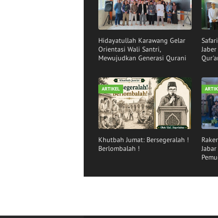
Hidayatullah Karawang Gelar
Safar
Orientasi Wali Santri,
Jabe
Mewujudkan Generasi Qurani
Qur'a
ARTIKEL
ARTIK
Khutbah Jumat: Bersegeralah !
Raker
Berlombalah !
Jaba
Pemu