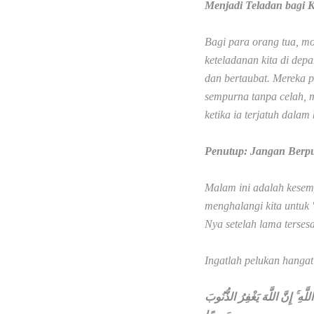
Menjadi Teladan bagi 
Bagi para orang tua, mo
keteladanan kita di dep
dan bertaubat. Mereka 
sempurna tanpa celah, 
ketika ia terjatuh dalam
Penutup: Jangan Berpu
Malam ini adalah kesem
menghalangi kita untuk 
Nya setelah lama tersesa
Ingatlah pelukan hang
قُلْ يَا عِبَادِيَ الَّذِينَ أَسْرَفُو