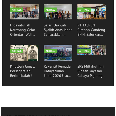
ARTIKEL
ARTIKEL
ARTIKEL
Hidayatullah
Safari Dakwah
PT TASPEN
Karawang Gelar
Syaikh Anas Jaber
Cirebon Gandeng
Orientasi Wali
Semarakkan
BMH, Salurkan
Santri,
Rumah Qur'an
Bantuan Sembako
Mewujudkan
Hidayatullah
kepada Santri
Generasi Qurani
Garut
Binaan
ARTIKEL
ARTIKEL
ARTIKEL
Khutbah Jumat:
Rakerwil Pemuda
SPS Miftahul Ilmi
Bersegeralah !
Hidayatullah
Binaan Yayasan
Berlombalah !
Jabar 2026 Usung
Cahaya Pejuang
Tema Pemuda
Peradaban Lepas
Menggerakkan
30 Siswa
Bangsa
Angkatan ke-16