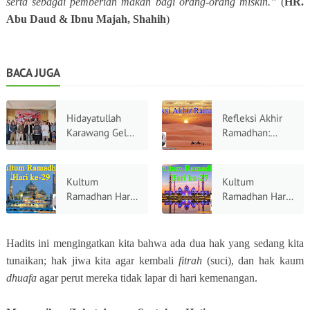
serta sebagai pemberian makan bagi orang-orang miskin.”
(
HR.
Abu Daud & Ibnu Majah, Shahih
)
BACA JUGA
Hidayatullah
Refleksi Akhir
Karawang Gelar
Ramadhan:
Orientasi Wali
Mengetuk Pintu
Santri,
Hati,
Mewujudkan
Menemukan
Kultum
Kultum
Generasi Qurani
Diri di Sisa
Ramadhan Hari
Ramadhan Hari
Wangi
ke-29: Menjaga
ke-27: Merindu
Ramadhan
Cahaya,
Surga Menjauhi
Merawat
Neraka,
Hadits ini mengingatkan kita bahwa ada dua hak yang sedang kita
Keistiqamahan
Menanam
tunaikan; hak jiwa kita agar kembali
fitrah
(suci), dan hak kaum
Saat Ramadhan
Kerinduan pada
dhuafa
agar perut mereka tidak lapar di hari kemenangan.
Berpamitan
Kepulangan
yang Abadi